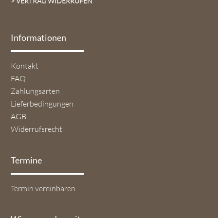
> VERTRAG WIDERRUFEN
Informationen
Navigation
Kontakt
überspringen
FAQ
Zahlungsarten
Lieferbedingungen
AGB
Widerrufsrecht
Termine
Navigation
Termin vereinbaren
überspringen