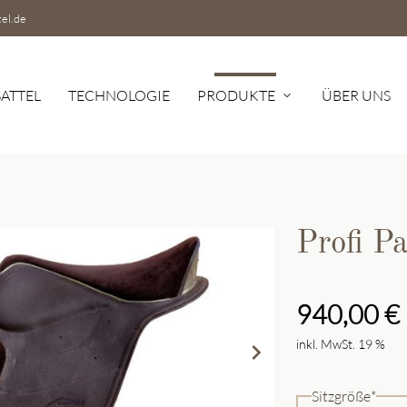
tel.de
SATTEL
TECHNOLOGIE
PRODUKTE
ÜBER UNS
expand_more
hbegriffe
SUCH
Profi Pa
940,00
€
inkl. MwSt. 19 %
chevron_right
Pflichtfeld
Sitzgröße
*