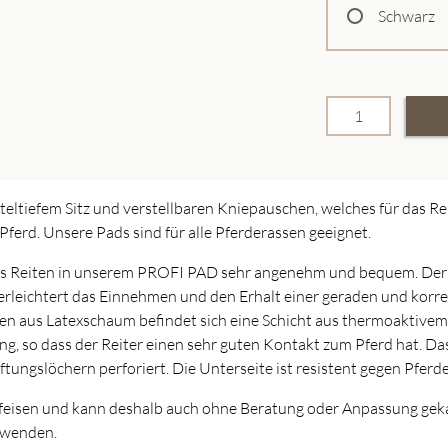
Schwarz
teltiefem Sitz und verstellbaren Kniepauschen, welches für das Re
erd. Unsere Pads sind für alle Pferderassen geeignet.
 das Reiten in unserem PROFI PAD sehr angenehm und bequem. Der R
erleichtert das Einnehmen und den Erhalt einer geraden und korrek
hten aus Latexschaum befindet sich eine Schicht aus thermoaktiv
ung, so dass der Reiter einen sehr guten Kontakt zum Pferd hat. 
üftungslöchern perforiert. Die Unterseite ist resistent gegen Pferd
eisen und kann deshalb auch ohne Beratung oder Anpassung geka
rwenden.