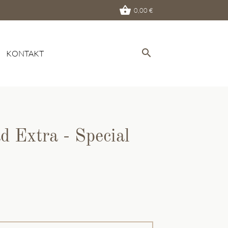
shopping_basket
0,00
€
search
KONTAKT
EN
d Extra - Special