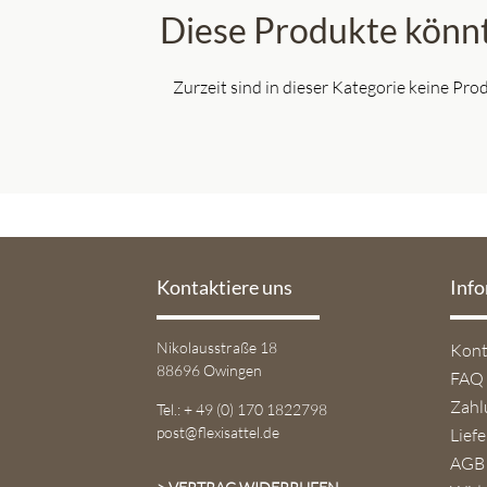
Diese Produkte könnt
Zurzeit sind in dieser Kategorie keine Pr
Kontaktiere uns
Inf
Navi
Nikolausstraße 18
Kont
über
88696 Owingen
FAQ
Zahl
Tel.: + 49 (0) 170 1822798
post@flexisattel.de
Lief
AGB