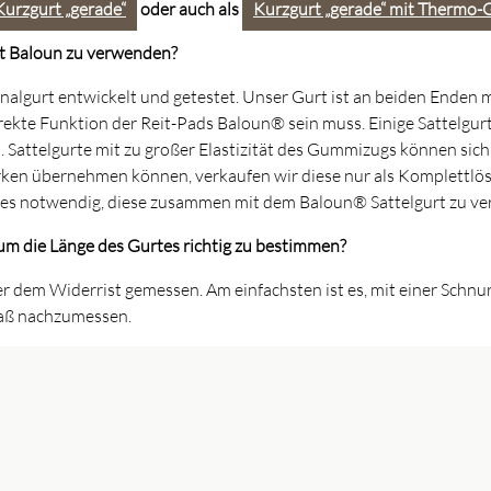
Kurzgurt „gerade“
oder auch als
Kurzgurt „gerade“ mit Thermo-
rt Baloun zu verwenden?
nalgurt entwickelt und getestet. Unser Gurt ist an beiden Ende
e korrekte Funktion der Reit-Pads Baloun® sein muss. Einige Satte
 Sattelgurte mit zu großer Elastizität des Gummizugs können sich
rken übernehmen können, verkaufen wir diese nur als Komplettlö
t es notwendig, diese zusammen mit dem Baloun® Sattelgurt zu v
m die Länge des Gurtes richtig zu bestimmen?
er dem Widerrist gemessen. Am einfachsten ist es, mit einer Sch
aß nachzumessen.