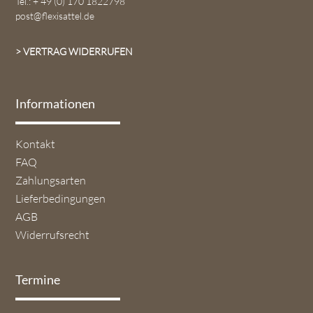
Tel.: + 49 (0) 170 1822798
post@flexisattel.de
> VERTRAG WIDERRUFEN
Informationen
Navigation
Kontakt
überspringen
FAQ
Zahlungsarten
Lieferbedingungen
AGB
Widerrufsrecht
Termine