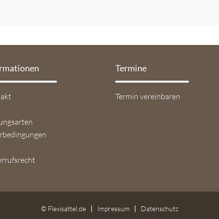
ormationen
Termine
gation
Navigation
akt
Termin vereinbaren
springen
überspringen
ungsarten
erbedingungen
rrufsrecht
© Flexisattel.de
Impressum
Datenschutz