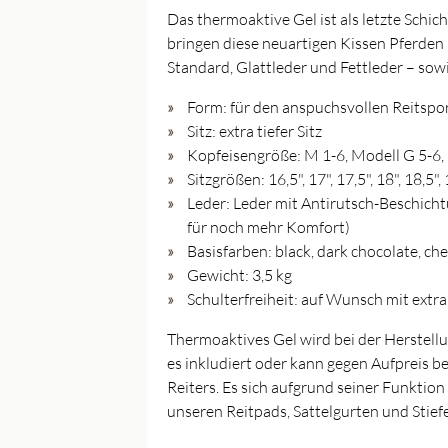
Das thermoaktive Gel ist als letzte Schi
bringen diese neuartigen Kissen Pferden 
Standard, Glattleder und Fettleder – sow
Form: für den anspuchsvollen Reitspor
Sitz: extra tiefer Sitz
Kopfeisengröße: M 1-6, Modell G 5-6,
Sitzgrößen: 16,5", 17", 17,5", 18", 18,5",
Leder: Leder mit Antirutsch-Beschichtu
für noch mehr Komfort)
Basisfarben: black, dark chocolate, ch
Gewicht: 3,5 kg
Schulterfreiheit: auf Wunsch mit extra 
Thermoaktives Gel wird bei der Herstellu
es inkludiert oder kann gegen Aufpreis be
Reiters. Es sich aufgrund seiner Funktio
unseren Reitpads, Sattelgurten und Stief