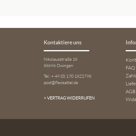
Kontaktiere uns
Inf
Navi
Nikolausstraße 18
Kont
über
88696 Owingen
FAQ
Zahl
Tel.: + 49 (0) 170 1822798
post@flexisattel.de
Lief
AGB
> VERTRAG WIDERRUFEN
Wide