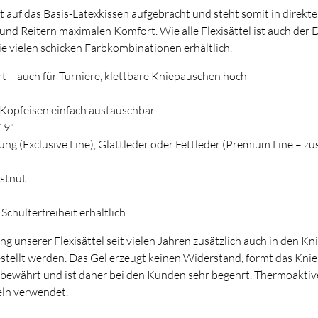
cht auf das Basis-Latexkissen aufgebracht und steht somit in dir
und Reitern maximalen Komfort. Wie alle Flexisättel ist auch der 
ie vielen schicken Farbkombinationen erhältlich.
t – auch für Turniere, klettbare Kniepauschen hoch
 Kopfeisen einfach austauschbar
 19"
ng (Exclusive Line), Glattleder oder Fettleder (Premium Line – zu
estnut
Schulterfreiheit erhältlich
ng unserer Flexisättel seit vielen Jahren zusätzlich auch in den K
stellt werden. Das Gel erzeugt keinen Widerstand, formt das Knie b
n bewährt und ist daher bei den Kunden sehr begehrt. Thermoaktiv
eln verwendet.