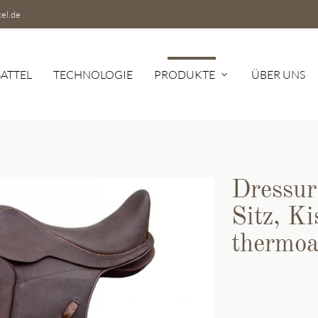
tel.de
SATTEL
TECHNOLOGIE
PRODUKTE
ÜBER UNS
expand_more
hbegriffe
SUCH
Dressur
Sitz, Ki
thermoa