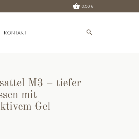
shopping_basket
0,00
€
search
KONTAKT
EN
sattel M3 – tiefer
ssen mit
ktivem Gel